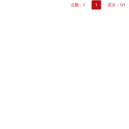
总数：1
1
页次：1/1