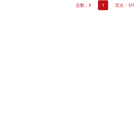
总数：5
1
页次：1/1