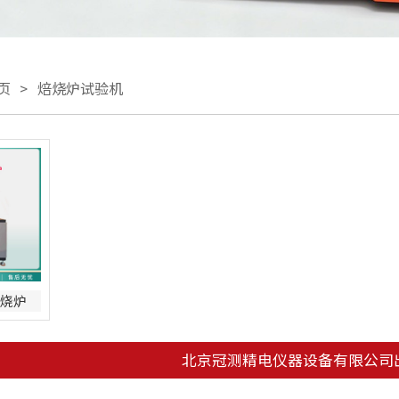
页
>
焙烧炉试验机
培烧炉
北京冠测精电仪器设备有限公司