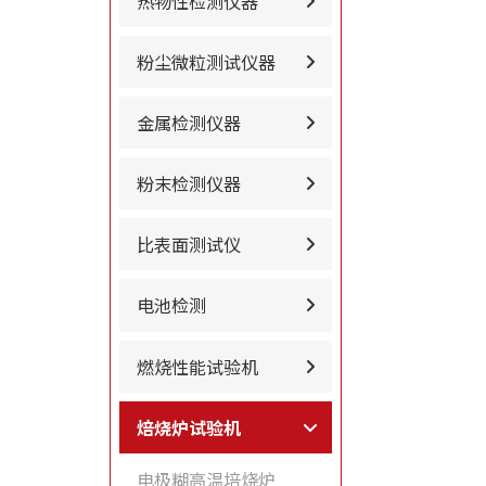
热物性检测仪器
粉尘微粒测试仪器
金属检测仪器
粉末检测仪器
比表面测试仪
电池检测
燃烧性能试验机
焙烧炉试验机
电极糊高温培烧炉