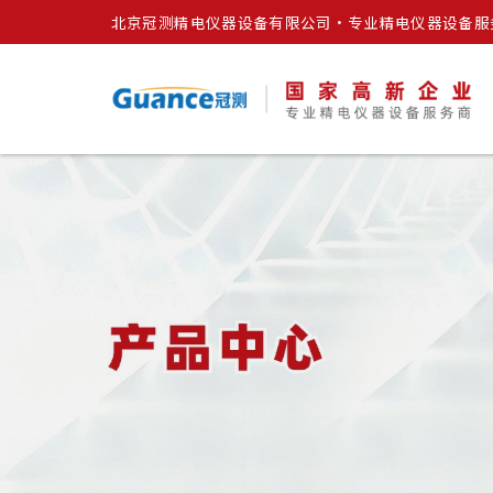
北京冠测精电仪器设备有限公司·专业精电仪器设备服